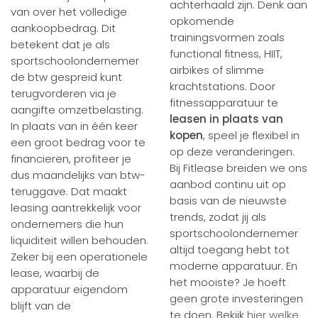
achterhaald zijn. Denk aan
van over het volledige
opkomende
aankoopbedrag. Dit
trainingsvormen zoals
betekent dat je als
functional fitness, HIIT,
sportschoolondernemer
airbikes of slimme
de btw gespreid kunt
krachtstations. Door
terugvorderen via je
fitnessapparatuur te
aangifte omzetbelasting.
leasen in plaats van
In plaats van in één keer
kopen
, speel je flexibel in
een groot bedrag voor te
op deze veranderingen.
financieren, profiteer je
Bij Fitlease breiden we ons
dus maandelijks van btw-
aanbod continu uit op
teruggave. Dat maakt
basis van de nieuwste
leasing aantrekkelijk voor
trends, zodat jij als
ondernemers die hun
sportschoolondernemer
liquiditeit willen behouden.
altijd toegang hebt tot
Zeker bij een operationele
moderne apparatuur. En
lease, waarbij de
het mooiste? Je hoeft
apparatuur eigendom
geen grote investeringen
blijft van de
te doen. Bekijk
hier welke