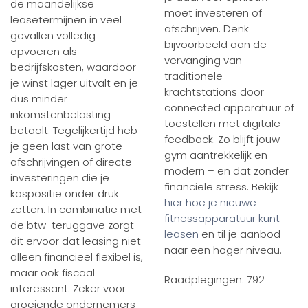
de maandelijkse
moet investeren of
leasetermijnen in veel
afschrijven. Denk
gevallen volledig
bijvoorbeeld aan de
opvoeren als
vervanging van
bedrijfskosten, waardoor
traditionele
je winst lager uitvalt en je
krachtstations door
dus minder
connected apparatuur of
inkomstenbelasting
toestellen met digitale
betaalt. Tegelijkertijd heb
feedback. Zo blijft jouw
je geen last van grote
gym aantrekkelijk en
afschrijvingen of directe
modern – en dat zonder
investeringen die je
financiële stress. Bekijk
kaspositie onder druk
hier hoe je nieuwe
zetten. In combinatie met
fitnessapparatuur kunt
de btw-teruggave zorgt
leasen
en til je aanbod
dit ervoor dat leasing niet
naar een hoger niveau.
alleen financieel flexibel is,
maar ook fiscaal
Raadplegingen: 792
interessant. Zeker voor
groeiende ondernemers