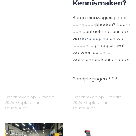
Kennismaken?
Ben je nieuwsgierig naar
de mogelijkheden? Neem
dan contact met ons op
via
deze pagina
en we
leggen je graag uit wat
we voor jou en je
werknemers kunnen doen.
Raadplegingen: 998
Geschreven op
12 maart
Geschreven op
11 maart
2025
. Geplaatst in
2025
. Geplaatst in
Kennisbank
.
Kennisbank
.