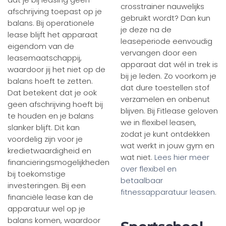
crosstrainer nauwelijks
afschrijving toepast op je
gebruikt wordt? Dan kun
balans. Bij operationele
je deze na de
lease blijft het apparaat
leaseperiode eenvoudig
eigendom van de
vervangen door een
leasemaatschappij,
apparaat dat wél in trek is
waardoor jij het niet op de
bij je leden. Zo voorkom je
balans hoeft te zetten.
dat dure toestellen stof
Dat betekent dat je ook
verzamelen en onbenut
geen afschrijving hoeft bij
blijven. Bij Fitlease geloven
te houden en je balans
we in flexibel leasen,
slanker blijft. Dit kan
zodat je kunt ontdekken
voordelig zijn voor je
wat werkt in jouw gym en
kredietwaardigheid en
wat niet.
Lees hier meer
financieringsmogelijkheden
over flexibel en
bij toekomstige
betaalbaar
investeringen. Bij een
fitnessapparatuur leasen
.
financiële lease kan de
apparatuur wel op je
balans komen, waardoor