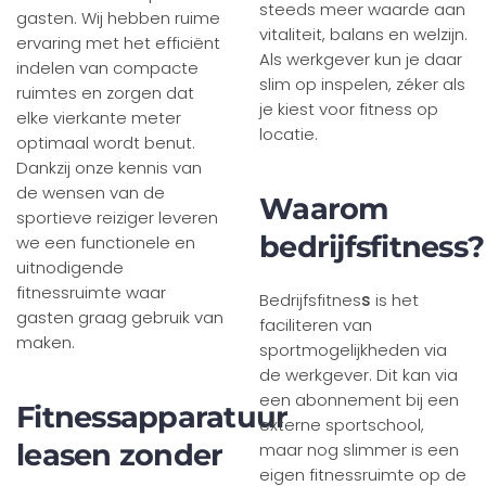
steeds meer waarde aan
gasten. Wij hebben ruime
vitaliteit, balans en welzijn.
ervaring met het efficiënt
Als werkgever kun je daar
indelen van compacte
slim op inspelen, zéker als
ruimtes en zorgen dat
je kiest voor fitness op
elke vierkante meter
locatie.
optimaal wordt benut.
Dankzij onze kennis van
de wensen van de
Waarom
sportieve reiziger leveren
bedrijfsfitness?
we een functionele en
uitnodigende
fitnessruimte waar
Bedrijfsfitnes
s
is het
gasten graag gebruik van
faciliteren van
maken.
sportmogelijkheden via
de werkgever. Dit kan via
een abonnement bij een
Fitnessapparatuur
externe sportschool,
leasen zonder
maar nog slimmer is een
eigen fitnessruimte op de