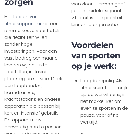
zorgen
werkvloer. Hiermee geef
je een duidelijk signaal:
Het
leasen van
vitaliteit is een prioriteit
fitnessapparatuur
is een
binnen je organisatie.
slimme keuze voor hotels
die flexibiliteit willen
Voordelen
zonder hoge
investeringen. Voor een
van sporten
vast bedrag per maand
op je werk:
leveren wij de juiste
toestellen, inclusief
plaatsing en service. Denk
Laagdrempelig: Als de
aan loopbanden,
fitnessruimte letterlijk
hometrainers,
op de werkvloer is, is
krachtstations en andere
het makkelijker om
apparaten die passen bij
even te sporten in de
kort en intensief gebruik.
pauze, voor of na
De apparatuur is
werktijd.
eenvoudig aan te passen
wanneer de wensen van