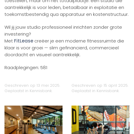
toestellen, maar om het totaalplaatje: een studio die
aantrekkelijk is voor leden, betaalbaar in exploitatie en
toekomstbestendig qua apparatuur en kostenstructuur.
Wil jij jouw studio professioneel inrichten zonder grote
investering?
Met
FitLease
creëer je een moderne fitnessruimte die
klaar is voor groei — slim gefinancierd, commercieel
doordacht en visueel aantrekkelijk.
Raadplegingen: 581
Geschreven op
13 mei 2025
.
Geschreven op
15 april 2025
.
Geplaatst in
Kennisbank
.
Geplaatst in
Kennisbank
.