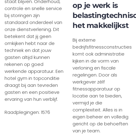
staat blijven. Onderhoud,
op je werk is
controle en snelle service
belastingtechnis
bij storingen zijn
standaard onderdeel van
het makkelijkst
onze dienstverlening. Dit
betekent dat jij geen
Bij externe
omkijken hebt naar de
bedrijfsfitnessconstructies
techniek en dat jouw
komt ook administratie
gasten altijd kunnen
kijken in de vorm van
rekenen op goed
verloning en fiscale
werkende apparatuur. Een
regelingen. Door als
hotel gym in topconditie
werkgever zélf
draagt bij aan tevreden
fitnessapparatuur op
gasten en een positieve
locatie aan te bieden,
ervaring van hun verblijf.
vermijd je die
complexiteit. Alles is in
Raadplegingen: 1576
eigen beheer en volledig
gericht op de behoeften
van je team.