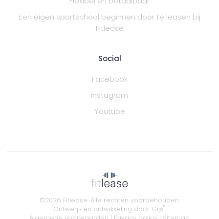
Flexibel en betaalbaar
Een eigen sportschool beginnen door te leasen bij
Fitlease
Social
Facebook
Instagram
Youtube
©
2026
Fitlease. Alle rechten voorbehouden.
®
Ontwerp en ontwikkeling door
Gijs
.
Algemene voorwaarden
|
Privacy policy
|
Sitemap